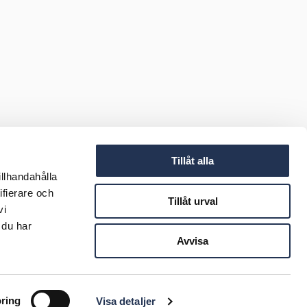
Tillåt alla
illhandahålla
ifierare och
Tillåt urval
vi
 du har
Avvisa
ring
Visa detaljer