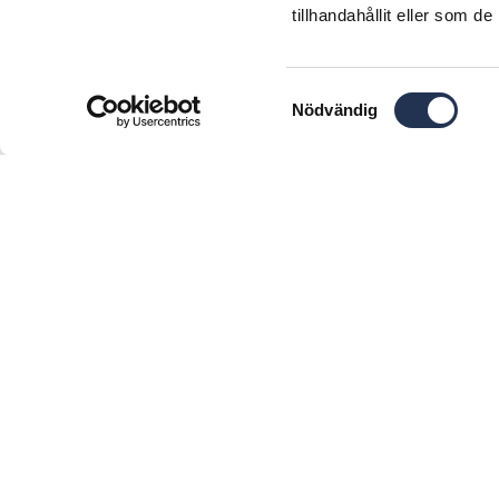
tillhandahållit eller som d
Samtyckesval
Nödvändig
KONTAKT
AKTUELLT
scania.umea@motorcentralenumea.se
Nyheter
090- 15 39 80
Lediga jobb
Box 1430
901 24 Umeå