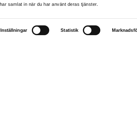
e har samlat in när du har använt deras tjänster.
Inställningar
Statistik
Marknadsfö
LASTBILAR
TJÄNSTER
Bygg din egen lastbil
Scania Flee
Bussar
Färdskrivartj
Begagnat
Ackrediterin
Lastbilar
Buss och last
Tillbehör och reservdelar