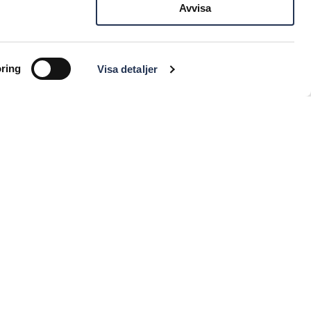
Avvisa
ring
Visa detaljer
SERVICE & VERKSTAD
t Management
Serviceavtal
änster
Scania Assistance
g
Skadeverkstad
bilstvätt