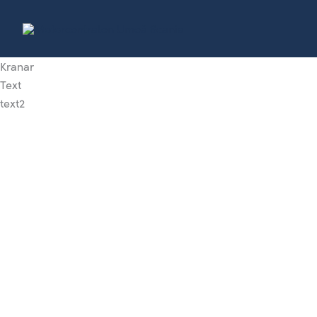
Hoppa
till
innehåll
Kranar
Text
text2