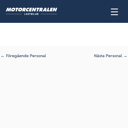
Hoppa
till
innehåll
←
Föregående Personal
Nästa Personal
→