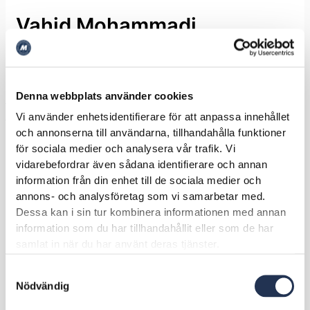
Vahid Mohammadi
Av
admin
/
oktober 13, 2021
Denna webbplats använder cookies
←
Föregående Personal
Nästa Personal
→
Vi använder enhetsidentifierare för att anpassa innehållet
och annonserna till användarna, tillhandahålla funktioner
för sociala medier och analysera vår trafik. Vi
vidarebefordrar även sådana identifierare och annan
information från din enhet till de sociala medier och
annons- och analysföretag som vi samarbetar med.
Dessa kan i sin tur kombinera informationen med annan
information som du har tillhandahållit eller som de har
samlat in när du har använt deras tjänster.
Samtyckesval
Nödvändig