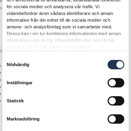
fordonet sköts i enlighet med Scanias rekommendationer och
för sociala medier och analysera vår trafik. Vi
riktlinjer.
vidarebefordrar även sådana identifierare och annan
information från din enhet till de sociala medier och
annons- och analysföretag som vi samarbetar med.
Dessa kan i sin tur kombinera informationen med annan
information som du har tillhandahållit eller som de har
samlat in när du har använt deras tjänster.
Omfattar:
Samtyckesval
Nödvändig
Planerade tillsyner
Kan tecknas fr.o.m leveransdagen
Kan kompletteras med påbyggnationer
Inställningar
Avtalstid: 1 eller flera år
Möjlig att förlänga
Scania Max24*
Statistik
Marknadsföring