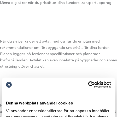
känna dig säker när du prissätter dina kunders transportuppdrag.
När du skriver under ett avtal med oss får du en plan med
rekommendationer om förebyggande underhåll för dina fordon.
Planen bygger på fordonens specifikationer och planerade
körförhållanden. Avtalet kan även innefatta påbyggnader och annan
utrustning utöver chassiet.
Denna webbplats använder cookies
Fordon som omfattas av Scanias Underhållsavtal har ett högre
andrahandsvärde än fordon som inte har avtalet av anledningen att
Vi använder enhetsidentifierare för att anpassa innehållet
och annonserna till användarna, tillhandahålla funktioner