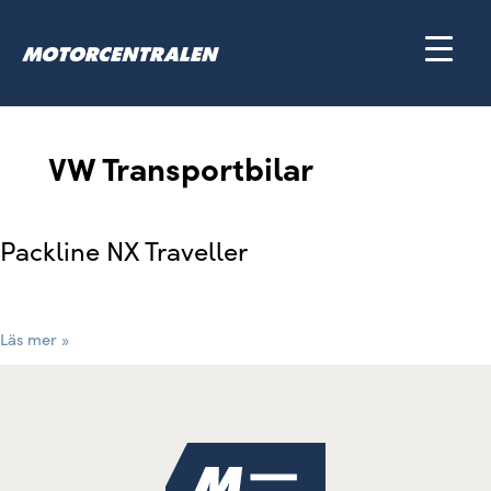
Hoppa
till
innehåll
VW Transportbilar
Packline NX Traveller
Packline
NX
Traveller
Läs mer »