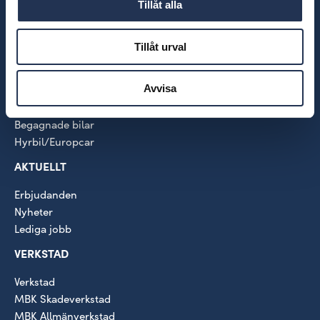
Volkswagen
Tillåt alla
VW Transportbilar
SEAT
Tillåt urval
CUPRA
BILAR
Avvisa
Nya bilar i lager
Begagnade bilar
Hyrbil/Europcar
AKTUELLT
Erbjudanden
Nyheter
Lediga jobb
VERKSTAD
Verkstad
MBK Skadeverkstad
MBK Allmänverkstad