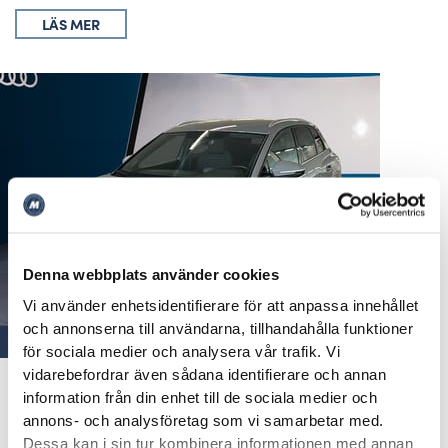
LÄS MER
Denna webbplats använder cookies
Vi använder enhetsidentifierare för att anpassa innehållet
och annonserna till användarna, tillhandahålla funktioner
för sociala medier och analysera vår trafik. Vi
Audi Q4 45 e-tron quattro PROLINE 195,00 KW
vidarebefordrar även sådana identifierare och annan
information från din enhet till de sociala medier och
2023
4671 mil
Automat
El
annons- och analysföretag som vi samarbetar med.
429 000 kr
Dessa kan i sin tur kombinera informationen med annan