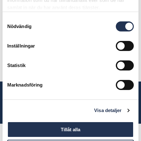
information som du har tillhandahållit eller som de har
samlat in när du har använt deras tjänster.
Samtyckesval
Nödvändig
Inställningar
Statistik
Marknadsföring
50% rabatt på torkarblad vid byte av vindruta!
Visa detaljer
Tillåt alla
Vanliga frågor och svar