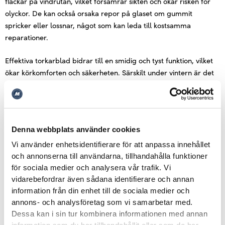
fläckar på vindrutan, vilket försämrar sikten och ökar risken för
olyckor. De kan också orsaka repor på glaset om gummit
spricker eller lossnar, något som kan leda till kostsamma
reparationer.
Effektiva torkarblad bidrar till en smidig och tyst funktion, vilket
ökar körkomforten och säkerheten. Särskilt under vintern är det
viktigt med torkarblad som klarar av frost och snö för att hålla
vindrutan ren och säker. Vi rekommenderar att torkarblad byts ut
minst en gång per år eller så fort de visar tecken på försämrad
funktion, som streck, gnisslande ljud eller synligt slitage.
Denna webbplats använder cookies
När du byter vindruta hos oss får du 50% rabatt på nya
Vi använder enhetsidentifierare för att anpassa innehållet
torkarblad för att säkerställa optimal prestanda och skydd för
och annonserna till användarna, tillhandahålla funktioner
både vindrutan och din sikt. Detta är en enkel men viktig
för sociala medier och analysera vår trafik. Vi
investering i din säkerhet på vägen.
vidarebefordrar även sådana identifierare och annan
information från din enhet till de sociala medier och
annons- och analysföretag som vi samarbetar med.
Dessa kan i sin tur kombinera informationen med annan