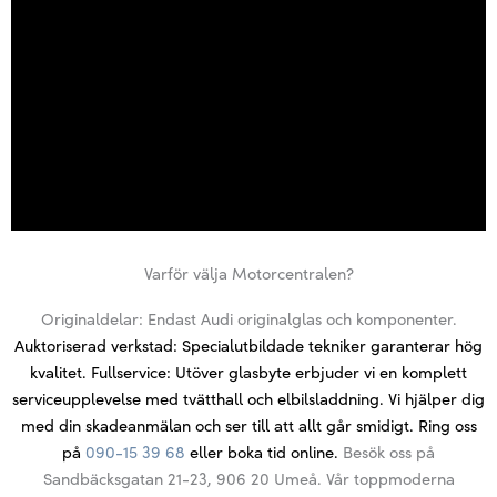
Varför välja Motorcentralen?
Originaldelar: Endast Audi originalglas och komponenter.
Auktoriserad verkstad: Specialutbildade tekniker garanterar hög
kvalitet.
Fullservice: Utöver glasbyte erbjuder vi en komplett
serviceupplevelse med tvätthall och elbilsladdning.
Vi hjälper dig
med din skadeanmälan och ser till att allt går smidigt.
Ring oss
på
090-15 39 68
eller boka tid online.
Besök oss på
Sandbäcksgatan 21-23, 906 20 Umeå. Vår toppmoderna