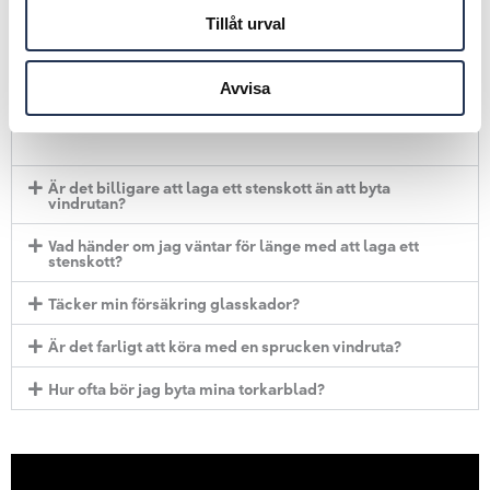
Hur lång tid tar det att laga ett stenskott?
Tillåt urval
Vanligtvis tar det mindre än 30 minuter att laga ett
Avvisa
stenskott. Du kan vänta bekvämt hos oss medan vi gör
jobbet.
Är det billigare att laga ett stenskott än att byta
vindrutan?
Vad händer om jag väntar för länge med att laga ett
stenskott?
Täcker min försäkring glasskador?
Är det farligt att köra med en sprucken vindruta?
Hur ofta bör jag byta mina torkarblad?