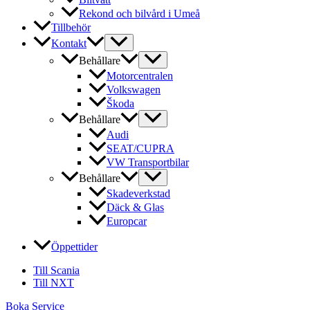
Rekond och bilvård i Umeå
Tillbehör
Kontakt
Behållare
Motorcentralen
Volkswagen
Škoda
Behållare
Audi
SEAT/CUPRA
VW Transportbilar
Behållare
Skadeverkstad
Däck & Glas
Europcar
Öppettider
Till Scania
Till NXT
Boka Service