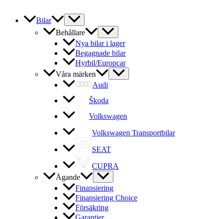
Bilar
Behållare
Nya bilar i lager
Begagnade bilar
Hyrbil/Europcar
Våra märken
Audi
Škoda
Volkswagen
Volkswagen Transportbilar
SEAT
CUPRA
Ägande
Finansiering
Finansiering Choice
Försäkring
Garantier