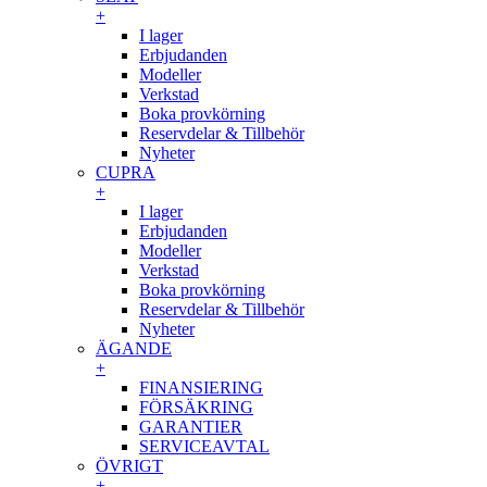
+
I lager
Erbjudanden
Modeller
Verkstad
Boka provkörning
Reservdelar & Tillbehör
Nyheter
CUPRA
+
I lager
Erbjudanden
Modeller
Verkstad
Boka provkörning
Reservdelar & Tillbehör
Nyheter
ÄGANDE
+
FINANSIERING
FÖRSÄKRING
GARANTIER
SERVICEAVTAL
ÖVRIGT
+