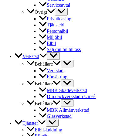
Serviceavtal
Övrigt
Privatleasing
Tjänstebil
Personalbil
Miljöbil
Elbil
Sälj din bil till oss
Verkstad
Behållare
Verkstad
Försäkring
Behållare
MBK Skadeverkstad
Din däckverkstad i Umeå
Behållare
MBK Allmänverkstad
Glasverkstad
Tjänster
Elbilsladdning
Biltvätt