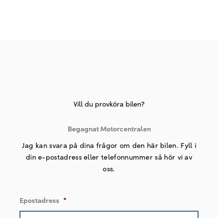
Navigation discover media
Paketjustering 1
Paketjustering 2
Parkeringsvärmare fjärrstyrd med timerfunktion
Passagerarstolens ryggstöd fram helt fällbart
Stöldskyddslarm
Vill du provköra bilen?
Travel assist inklusive emergency assist
Begagnat Motorcentralen
Jag kan svara på dina frågor om den här bilen. Fyll i
din e-postadress eller telefonnummer så hör vi av
oss.
Epostadress
*