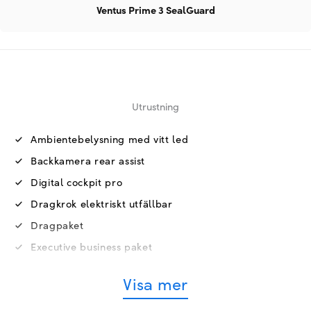
Ventus Prime 3 SealGuard
Utrustning
Ambientebelysning med vitt led
Backkamera rear assist
Digital cockpit pro
Dragkrok elektriskt utfällbar
Dragpaket
Executive business paket
Lastförskjutningsnät
Visa mer
Lättmetallfälgar 18 tum kalamata
Modellskötsel v. 22