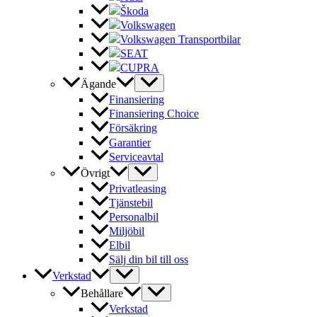
Škoda
Volkswagen
Volkswagen Transportbilar
SEAT
CUPRA
Ägande
Finansiering
Finansiering Choice
Försäkring
Garantier
Serviceavtal
Övrigt
Privatleasing
Tjänstebil
Personalbil
Miljöbil
Elbil
Sälj din bil till oss
Verkstad
Behållare
Verkstad