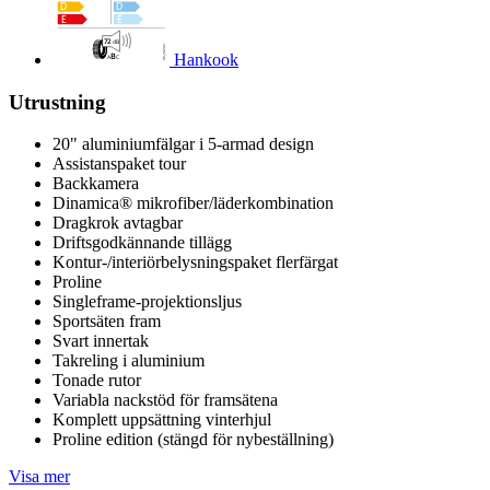
Hankook
Utrustning
20" aluminiumfälgar i 5-armad design
Assistanspaket tour
Backkamera
Dinamica® mikrofiber/läderkombination
Dragkrok avtagbar
Driftsgodkännande tillägg
Kontur-/interiörbelysningspaket flerfärgat
Proline
Singleframe-projektionsljus
Sportsäten fram
Svart innertak
Takreling i aluminium
Tonade rutor
Variabla nackstöd för framsätena
Komplett uppsättning vinterhjul
Proline edition (stängd för nybeställning)
Visa mer