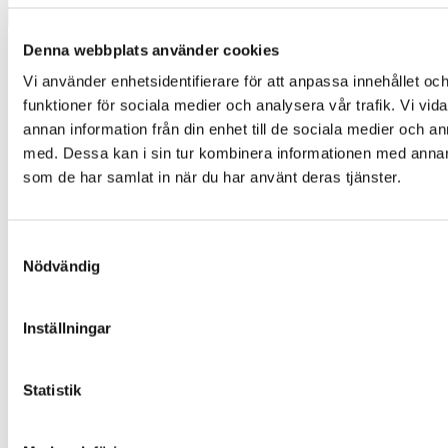
Denna webbplats använder cookies
Bilar
Vi använder enhetsidentifierare för att anpassa innehållet och
Behållare
Nya bilar i lager
funktioner för sociala medier och analysera vår trafik. Vi vid
Begagnade bilar
annan information från din enhet till de sociala medier och 
Hyrbil/Europcar
med. Dessa kan i sin tur kombinera informationen med annan i
Våra märken
som de har samlat in när du har använt deras tjänster.
Audi
Škoda
Volkswagen
Samtyckesval
Volkswagen Transportbilar
Nödvändig
SEAT
CUPRA
Ägande
Inställningar
Finansiering
Finansiering Choice
Försäkring
Statistik
Garantier
Serviceavtal
Övrigt