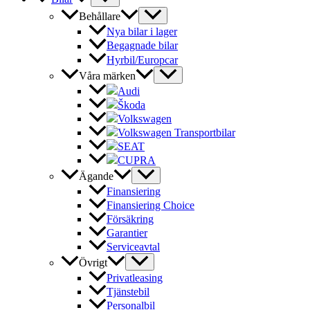
Behållare
Nya bilar i lager
Begagnade bilar
Hyrbil/Europcar
Våra märken
Audi
Škoda
Volkswagen
Volkswagen Transportbilar
SEAT
CUPRA
Ägande
Finansiering
Finansiering Choice
Försäkring
Garantier
Serviceavtal
Övrigt
Privatleasing
Tjänstebil
Personalbil