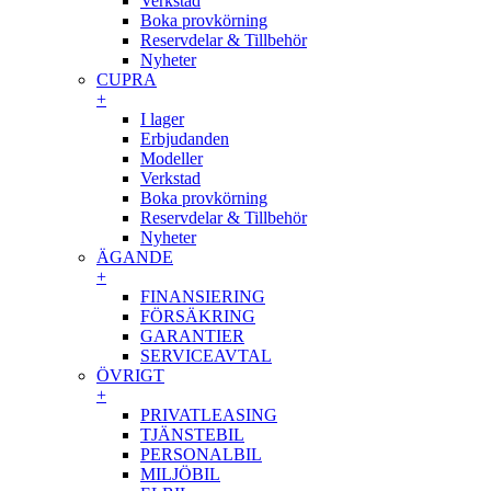
Verkstad
Boka provkörning
Reservdelar & Tillbehör
Nyheter
CUPRA
+
I lager
Erbjudanden
Modeller
Verkstad
Boka provkörning
Reservdelar & Tillbehör
Nyheter
ÄGANDE
+
FINANSIERING
FÖRSÄKRING
GARANTIER
SERVICEAVTAL
ÖVRIGT
+
PRIVATLEASING
TJÄNSTEBIL
PERSONALBIL
MILJÖBIL