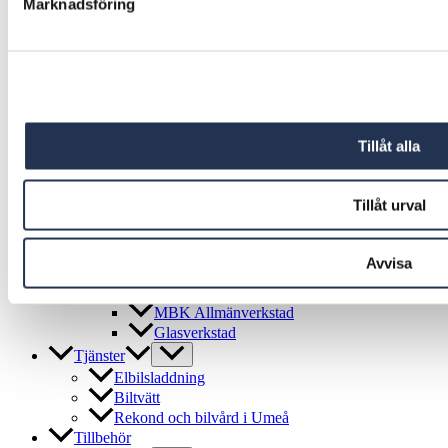
Marknadsföring
Privatleasing
Tjänstebil
Personalbil
Miljöbil
Elbil
Sälj din bil till oss
Verkstad
Tillåt alla
Behållare
Verkstad
Försäkring
Tillåt urval
Behållare
MBK Skadeverkstad
Avvisa
Din däckverkstad i Umeå
Behållare
MBK Allmänverkstad
Glasverkstad
Tjänster
Elbilsladdning
Biltvätt
Rekond och bilvård i Umeå
Tillbehör