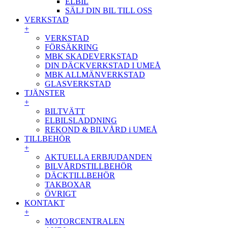
ELBIL
SÄLJ DIN BIL TILL OSS
VERKSTAD
+
VERKSTAD
FÖRSÄKRING
MBK SKADEVERKSTAD
DIN DÄCKVERKSTAD I UMEÅ
MBK ALLMÄNVERKSTAD
GLASVERKSTAD
TJÄNSTER
+
BILTVÄTT
ELBILSLADDNING
REKOND & BILVÅRD i UMEÅ
TILLBEHÖR
+
AKTUELLA ERBJUDANDEN
BILVÅRDSTILLBEHÖR
DÄCKTILLBEHÖR
TAKBOXAR
ÖVRIGT
KONTAKT
+
MOTORCENTRALEN