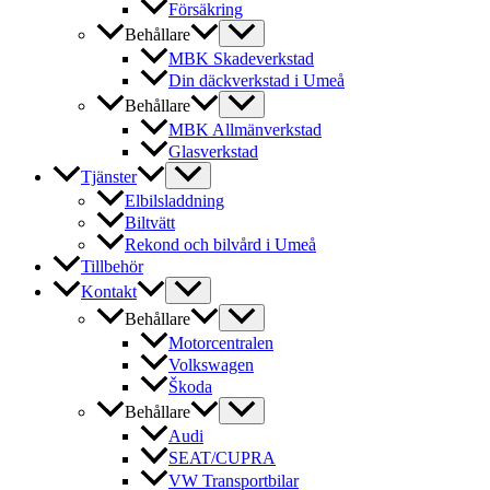
Försäkring
Behållare
MBK Skadeverkstad
Din däckverkstad i Umeå
Behållare
MBK Allmänverkstad
Glasverkstad
Tjänster
Elbilsladdning
Biltvätt
Rekond och bilvård i Umeå
Tillbehör
Kontakt
Behållare
Motorcentralen
Volkswagen
Škoda
Behållare
Audi
SEAT/CUPRA
VW Transportbilar