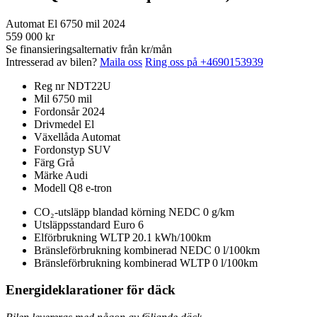
Automat
El
6750 mil
2024
559 000 kr
Se finansieringsalternativ från
kr/mån
Intresserad av bilen?
Maila oss
Ring oss på +4690153939
Reg nr
NDT22U
Mil
6750 mil
Fordonsår
2024
Drivmedel
El
Växellåda
Automat
Fordonstyp
SUV
Färg
Grå
Märke
Audi
Modell
Q8 e-tron
CO₂-utsläpp blandad körning NEDC
0 g/km
Utsläppsstandard
Euro 6
Elförbrukning WLTP
20.1 kWh/100km
Bränsleförbrukning kombinerad NEDC
0 l/100km
Bränsleförbrukning kombinerad WLTP
0 l/100km
Energideklarationer för däck