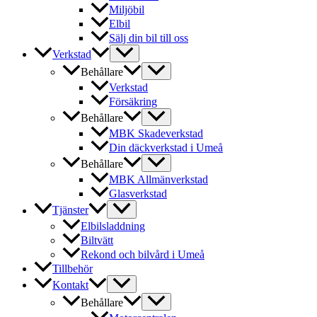
Miljöbil
Elbil
Sälj din bil till oss
Verkstad
Behållare
Verkstad
Försäkring
Behållare
MBK Skadeverkstad
Din däckverkstad i Umeå
Behållare
MBK Allmänverkstad
Glasverkstad
Tjänster
Elbilsladdning
Biltvätt
Rekond och bilvård i Umeå
Tillbehör
Kontakt
Behållare