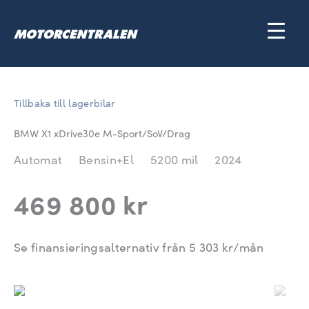
Hoppa
till
innehåll
Tillbaka till lagerbilar
BMW X1 xDrive30e M-Sport/SoV/Drag
Automat
Bensin+El
5200 mil
2024
469 800 kr
Se finansieringsalternativ från
5 303
kr/mån