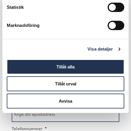
Adaptivt M-chassi
Statistik
Rattuppvärmning
Kompletta vinterhjul dubb
Marknadsföring
Vill du provköra bilen?
Visa detaljer
Andreas Westergård
Jag kan svara på dina frågor om den här bilen. Fyll i
Tillåt alla
din e-postadress eller telefonnummer så hör vi av
oss.
Tillåt urval
Epostadress
*
Avvisa
Telefonnummer
*