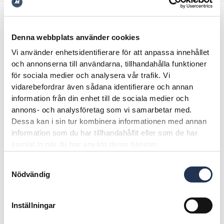
Denna webbplats använder cookies
Utrustning
Vi använder enhetsidentifierare för att anpassa innehållet
och annonserna till användarna, tillhandahålla funktioner
Adaptiv LED-strålkastare
för sociala medier och analysera vår trafik. Vi
Head-up display
vidarebefordrar även sådana identifierare och annan
HiFi-system Harman Kardon
information från din enhet till de sociala medier och
annons- och analysföretag som vi samarbetar med.
M läderratt
Dessa kan i sin tur kombinera informationen med annan
Tillvalspaket Professional
information som du har tillhandahållit eller som de har
Guidance Paket
samlat in när du har använt deras tjänster.
M Shadow Line med utökad omfattning
Samtyckesval
Visa mer
M Sportpaket
Nödvändig
Dragkrok
Tonade glasrutor
Inställningar
Spegelkåpor svart