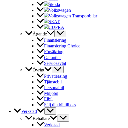
Škoda
Volkswagen
Volkswagen Transportbilar
SEAT
CUPRA
Ägande
Finansiering
Finansiering Choice
Försäkring
Garantier
Serviceavtal
Övrigt
Privatleasing
Tjänstebil
Personalbil
Miljöbil
Elbil
Sälj din bil till oss
Verkstad
Behållare
Verkstad