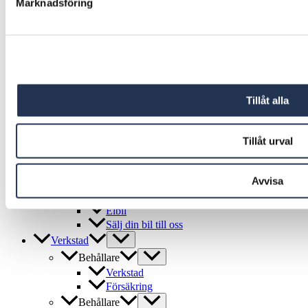
Marknadsföring
Volkswagen Transportbilar
SEAT
CUPRA
Ägande
Finansiering
Finansiering Choice
Försäkring
Tillåt alla
Garantier
Serviceavtal
Övrigt
Tillåt urval
Privatleasing
Tjänstebil
Avvisa
Personalbil
Miljöbil
Elbil
Sälj din bil till oss
Verkstad
Behållare
Verkstad
Försäkring
Behållare