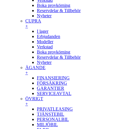
Verkstad
Boka provkörning
Reservdelar & Tillbehör
Nyheter
CUPRA
+
I lager
Erbjudanden
Modeller
Verkstad
Boka provkörning
Reservdelar & Tillbehör
Nyheter
ÄGANDE
+
FINANSIERING
FÖRSÄKRING
GARANTIER
SERVICEAVTAL
ÖVRIGT
+
PRIVATLEASING
TJÄNSTEBIL
PERSONALBIL
MILJÖBIL