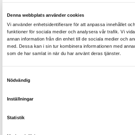
VW Transportbilar
Behållare
Denna webbplats använder cookies
Skadeverkstad
Däck & Glas
Vi använder enhetsidentifierare för att anpassa innehållet och
Europcar
funktioner för sociala medier och analysera vår trafik. Vi vid
Öppettider
annan information från din enhet till de sociala medier och 
med. Dessa kan i sin tur kombinera informationen med annan i
Till Scania
som de har samlat in när du har använt deras tjänster.
Till NXT
Boka Service
Boka Service
Samtyckesval
Nödvändig
Bilar
Behållare
Nya bilar i lager
Inställningar
Begagnade bilar
Hyrbil/Europcar
Våra märken
Statistik
Audi
Škoda
Volkswagen