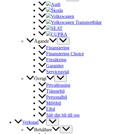
Audi
Škoda
Volkswagen
Volkswagen Transportbilar
SEAT
CUPRA
Ägande
Finansiering
Finansiering Choice
Försäkring
Garantier
Serviceavtal
Övrigt
Privatleasing
Tjänstebil
Personalbil
Miljöbil
Elbil
Sälj din bil till oss
Verkstad
Behållare