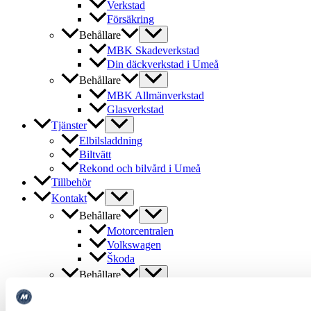
Verkstad
Försäkring
Behållare
MBK Skadeverkstad
Din däckverkstad i Umeå
Behållare
MBK Allmänverkstad
Glasverkstad
Tjänster
Elbilsladdning
Biltvätt
Rekond och bilvård i Umeå
Tillbehör
Kontakt
Behållare
Motorcentralen
Volkswagen
Škoda
Behållare
Audi
SEAT/CUPRA