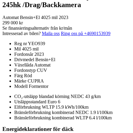
245hk /Drag/Backkamera
Automat
Bensin+El
4025 mil
2023
299 000 kr
Se finansieringsalternativ från
kr/mån
Intresserad av bilen?
Maila oss
Ring oss på +4690153939
Reg nr
YEO939
Mil
4025 mil
Fordonsår
2023
Drivmedel
Bensin+El
Växellåda
Automat
Fordonstyp
CUV
Färg
Röd
Märke
CUPRA
Modell
Formentor
CO₂-utsläpp blandad körning NEDC
43 g/km
Utsläppsstandard
Euro 6
Elförbrukning WLTP
15.9 kWh/100km
Bränsleförbrukning kombinerad NEDC
1.9 l/100km
Bränsleförbrukning kombinerad WLTP
6.4 l/100km
Energideklarationer för däck