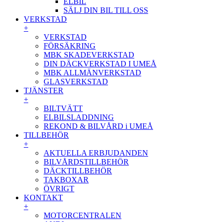
ELBIL
SÄLJ DIN BIL TILL OSS
VERKSTAD
+
VERKSTAD
FÖRSÄKRING
MBK SKADEVERKSTAD
DIN DÄCKVERKSTAD I UMEÅ
MBK ALLMÄNVERKSTAD
GLASVERKSTAD
TJÄNSTER
+
BILTVÄTT
ELBILSLADDNING
REKOND & BILVÅRD i UMEÅ
TILLBEHÖR
+
AKTUELLA ERBJUDANDEN
BILVÅRDSTILLBEHÖR
DÄCKTILLBEHÖR
TAKBOXAR
ÖVRIGT
KONTAKT
+
MOTORCENTRALEN