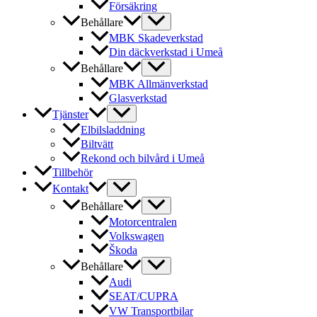
Försäkring
Behållare
MBK Skadeverkstad
Din däckverkstad i Umeå
Behållare
MBK Allmänverkstad
Glasverkstad
Tjänster
Elbilsladdning
Biltvätt
Rekond och bilvård i Umeå
Tillbehör
Kontakt
Behållare
Motorcentralen
Volkswagen
Škoda
Behållare
Audi
SEAT/CUPRA
VW Transportbilar