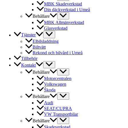
MBK Skadeverkstad
Din däckverkstad i Umeå
Behållare
MBK Allmänverkstad
Glasverkstad
Tjänster
Elbilsladdning
Biltvätt
Rekond och bilvård i Umeå
Tillbehör
Kontakt
Behållare
Motorcentralen
Volkswagen
Škoda
Behållare
Audi
SEAT/CUPRA
VW Transportbilar
Behållare
Skadeverkstad