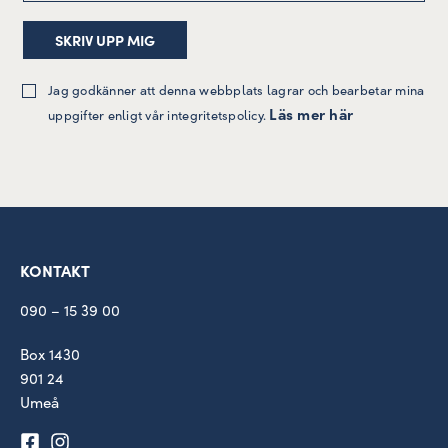
Jag godkänner att denna webbplats lagrar och bearbetar mina
Läs mer här
uppgifter enligt vår integritetspolicy.
KONTAKT
090 – 15 39 00
Box 1430
901 24
Umeå