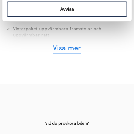
Ljus och sikt inklusive helljusassistent light assist
Avvisa
Värmeskyddsglas mörktonat från b-stolpen och
bakåt
Vinterpaket uppvärmbara framstolar och
uppvärmbar ratt
Visa mer
Vill du provköra bilen?