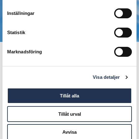
Inställningar
Statistik
Marknadsföring
Publicerad den
30 augusti, 2023
Bilens dag på Motorcentralen
Visa detaljer
Dela på:
Tillåt alla
Öppet hus på lördag 2/9 mellan kl 10-15. Passa på att besöka,
provköra och uppleva nya bilmodeller när vi tillsammans med
Tillåt urval
Umeås bilhandlare håller öppna hus. Vi bjuder på kaffe och
bullar, trevligt snack, tävlingar och jippon!
Avvisa