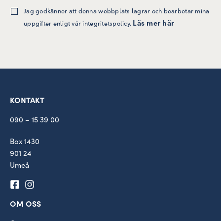
Jag godkänner att denna webbplats lagrar och bearbetar mina
Läs mer här
uppgifter enligt vår integritetspolicy.
KONTAKT
090 – 15 39 00
Box 1430
901 24
Umeå
OM OSS