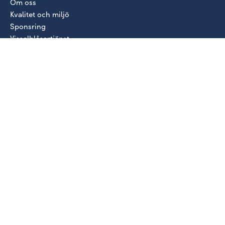
Om oss
Kvalitet och miljö
Sponsring
Visselblåsartjänst
VÅRA MÄRKEN
Audi
Škoda
Volkswagen
VW Transportbilar
SEAT
CUPRA
BILAR
Nya bilar i lager
Begagnade bilar
Hyrbil/Europcar
AKTUELLT