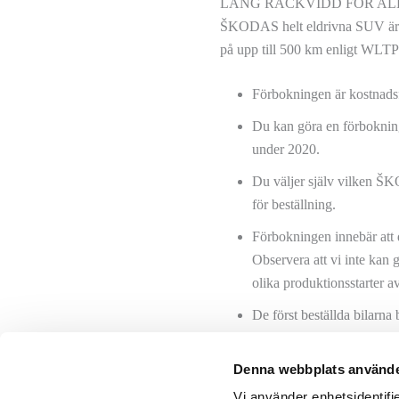
LÅNG RÄCKVIDD FÖR AL
ŠKODAS helt eldrivna SUV är i
på upp till 500 km enligt WLTP 
Förbokningen är kostnadsfr
Du kan göra en förbokning
under 2020.
Du väljer själv vilken ŠK
för beställning.
Förbokningen innebär att di
Observera att vi inte kan 
olika produktionsstarter av
De först beställda bilarna
Vårt logistiksystem transp
Denna webbplats använde
transporteras hem enligt v
Vi använder enhetsidentifie