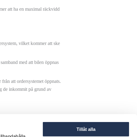
er att ha en maximal räckvidd
ersystem, vilket kommer att ske
i samband med att bilen öppnas
r från att ordersystemet öppnats.
ning de inkommit på grund av
ade bilar kommer att
Tillåt alla
illhandahålla