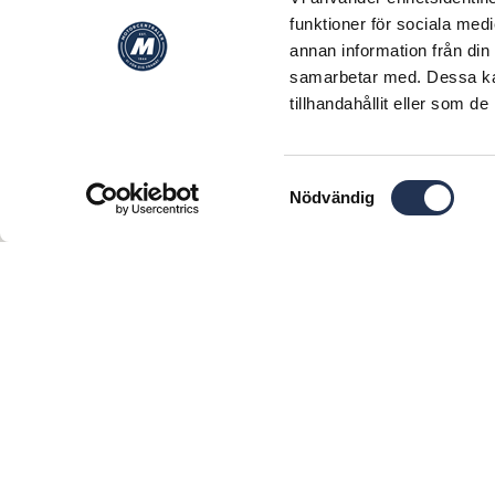
funktioner för sociala medi
Förboka här
annan information från din
samarbetar med. Dessa kan
tillhandahållit eller som d
Samtyckesval
Nödvändig
Var först med
Jag godk