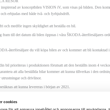
LA RESOR
nspirerad av konceptbilen VISION iV, som visas på bilden. Den komm
och erbjudas med både två- och fyrhjulsdrift.
i och medför ingen skyldighet att beställa en bil.
 fram till det datum då bilen öppnas i våra ŠKODA-återförsäljares ord
ODA-återförsäljare du vill köpa bilen av och kommer att bli kontaktad 
n bil prioriteras i produktionen förutsatt att den beställts inom 4 vecko
garantera att alla beställda bilar kommer att kunna tillverkas i den ord
 utrustningar och drivlinor.
 beräknas att kunna levereras i början av 2021.
orterar hem bilar i den följd de tillverkats och lämnat fabriken. Förbok
r cookies
åra normala rutiner.
rare för att anpassa innehållet och annonserna till användarna, t