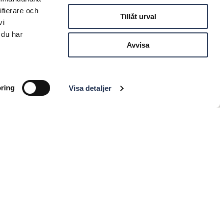
ifierare och
Tillåt urval
vi
 du har
Avvisa
ring
Visa detaljer
vår integritetspolicy.
Läs mer här