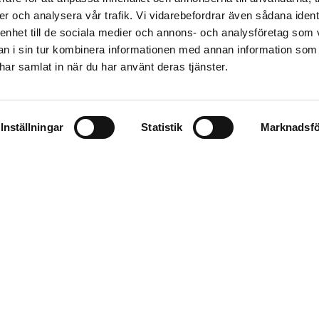
er och analysera vår trafik. Vi vidarebefordrar även sådana ident
 enhet till de sociala medier och annons- och analysföretag som 
 i sin tur kombinera informationen med annan information som
e har samlat in när du har använt deras tjänster.
Inställningar
Statistik
Marknadsfö
 det senaste.
änner att denna webbplats lagrar och bearbetar mina uppgifter enligt 