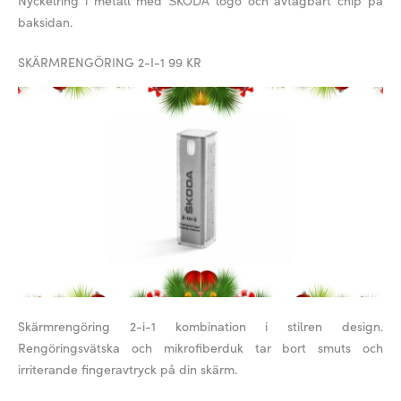
Nyckelring i metall med ŠKODA logo och avtagbart chip på
baksidan.
SKÄRMRENGÖRING 2-I-1 99 KR
Skärmrengöring 2-i-1 kombination i stilren design.
Rengöringsvätska och mikrofiberduk tar bort smuts och
irriterande fingeravtryck på din skärm.