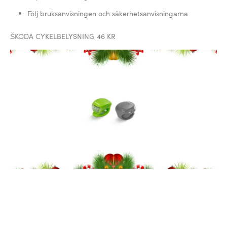
Följ bruksanvisningen och säkerhetsanvisningarna
ŠKODA CYKELBELYSNING 46 KR
Hållbar och flexibel cykelbelysning som dessutom tål vatten.
Paketet innehåller vita och röda LED lampor för både fram-
och bakljus. Välj mellan två funktioner, stadigt ljus eller
blinkande. Monteras enkelt utan verktyg. Batterier ingår.