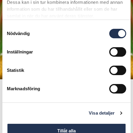
Dessa kan i sin tur kombinera informationen med annan
information som du har tillhandahållit eller som de har
samlat in när du har använt deras tjänster.
Samtyckesval
Nödvändig
Inställningar
Statistik
Marknadsföring
Publicerad den
7 december, 2020
Julklappstips för stora och små
Visa detaljer
Dela på:
Tillåt alla