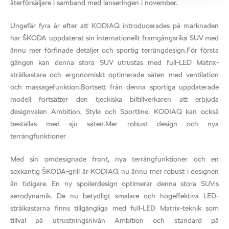
återförsäljare i samband med lanseringen i november.
Ungefär fyra år efter att KODIAQ introducerades på marknaden
har ŠKODA uppdaterat sin internationellt framgångsrika SUV med
ännu mer förfinade detaljer och sportig terrängdesign.För första
gången kan denna stora SUV utrustas med full-LED Matrix-
strålkastare och ergonomiskt optimerade säten med ventilation
och massagefunktion.Bortsett från denna sportiga uppdaterade
modell fortsätter den tjeckiska biltillverkaren att erbjuda
designvalen Ambition, Style och Sportline. KODIAQ kan också
beställas med sju säten.Mer robust design och nya
terrängfunktioner
Med sin omdesignade front, nya terrängfunktioner och en
sexkantig ŠKODA-grill är KODIAQ nu ännu mer robust i designen
än tidigare. En ny spoilerdesign optimerar denna stora SUV:s
aerodynamik. De nu betydligt smalare och högeffektiva LED-
strålkastarna finns tillgängliga med full-LED Matrix-teknik som
tillval på utrustningsnivån Ambition och standard på