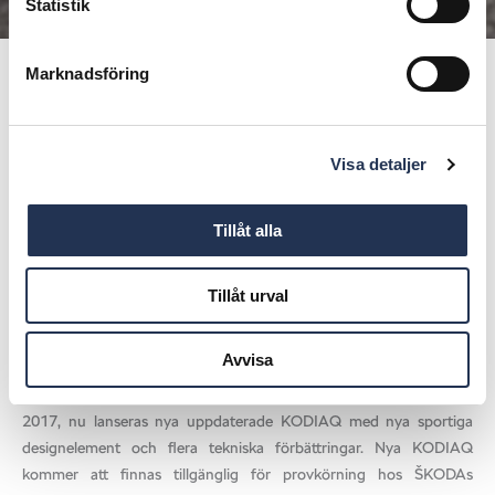
Statistik
Marknadsföring
Publicerad den
6 september, 2021
Lansering av nya KODIAQ
Visa detaljer
Dela på:
Tillåt alla
MER ROBUST DESIGN OCH NYA TERRÄNGFUNKTIONER.
Avancerad ŠKODA-teknik och nya terrängfunktioner. Den rymliga
Tillåt urval
interiören erbjuder nu mer komfort med hållbara material. Full-
LED Matrix-strålkastare och ergonomiska säten.
Avvisa
ŠKODAs framgångsrika SUV sågs första gången på marknaden
2017, nu lanseras nya uppdaterade KODIAQ med nya sportiga
designelement och flera tekniska förbättringar. Nya KODIAQ
kommer att finnas tillgänglig för provkörning hos ŠKODAs