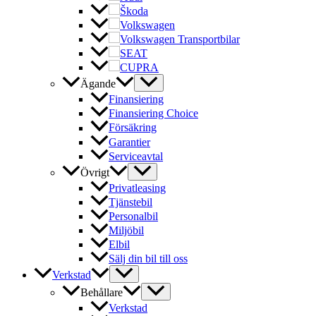
Škoda
Volkswagen
Volkswagen Transportbilar
SEAT
CUPRA
Ägande
Finansiering
Finansiering Choice
Försäkring
Garantier
Serviceavtal
Övrigt
Privatleasing
Tjänstebil
Personalbil
Miljöbil
Elbil
Sälj din bil till oss
Verkstad
Behållare
Verkstad