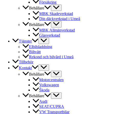
Försäkring
Behållare
MBK Skadeverkstad
Din däckverkstad i Umeå
Behållare
MBK Allmänverkstad
Glasverkstad
Tjänster
Elbilsladdning
Biltvätt
Rekond och bilvård i Umeå
Tillbehör
Kontakt
Behållare
Motorcentralen
Volkswagen
Škoda
Behållare
Audi
SEAT/CUPRA
VW Transportbilar