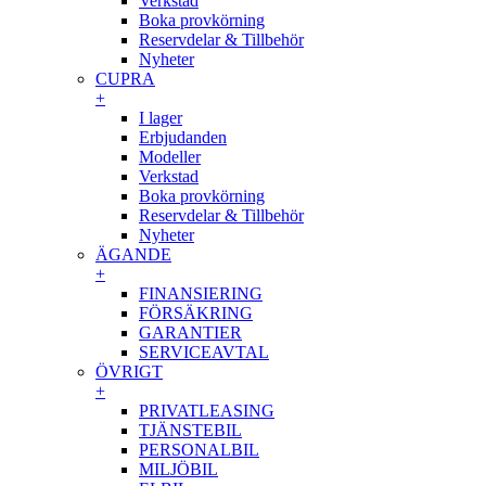
Verkstad
Boka provkörning
Reservdelar & Tillbehör
Nyheter
CUPRA
+
I lager
Erbjudanden
Modeller
Verkstad
Boka provkörning
Reservdelar & Tillbehör
Nyheter
ÄGANDE
+
FINANSIERING
FÖRSÄKRING
GARANTIER
SERVICEAVTAL
ÖVRIGT
+
PRIVATLEASING
TJÄNSTEBIL
PERSONALBIL
MILJÖBIL