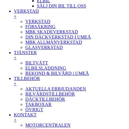
ELBIL
SÄLJ DIN BIL TILL OSS
VERKSTAD
+
VERKSTAD
FÖRSÄKRING
MBK SKADEVERKSTAD
DIN DÄCKVERKSTAD I UMEÅ
MBK ALLMÄNVERKSTAD
GLASVERKSTAD
TJÄNSTER
+
BILTVÄTT
ELBILSLADDNING
REKOND & BILVÅRD i UMEÅ
TILLBEHÖR
+
AKTUELLA ERBJUDANDEN
BILVÅRDSTILLBEHÖR
DÄCKTILLBEHÖR
TAKBOXAR
ÖVRIGT
KONTAKT
+
MOTORCENTRALEN