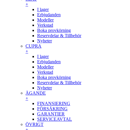
+
I lager
Erbjudanden
Modeller
Verkstad
Boka provkörning
Reservdelar & Tillbehör
Nyheter
CUPRA
+
I lager
Erbjudanden
Modeller
Verkstad
Boka provkörning
Reservdelar & Tillbehör
Nyheter
ÄGANDE
+
FINANSIERING
FÖRSÄKRING
GARANTIER
SERVICEAVTAL
ÖVRIGT
+