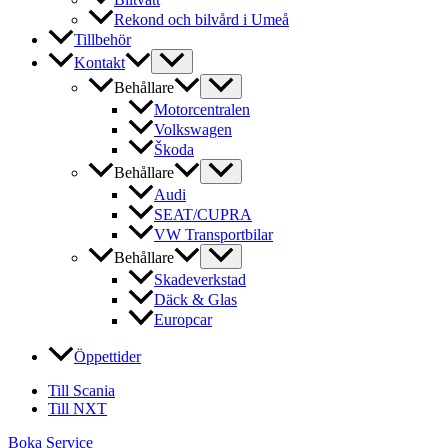
Rekond och bilvård i Umeå
Tillbehör
Kontakt
Behållare
Motorcentralen
Volkswagen
Škoda
Behållare
Audi
SEAT/CUPRA
VW Transportbilar
Behållare
Skadeverkstad
Däck & Glas
Europcar
Öppettider
Till Scania
Till NXT
Boka Service