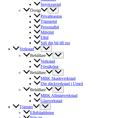
Serviceavtal
Övrigt
Privatleasing
Tjänstebil
Personalbil
Miljöbil
Elbil
Sälj din bil till oss
Verkstad
Behållare
Verkstad
Försäkring
Behållare
MBK Skadeverkstad
Din däckverkstad i Umeå
Behållare
MBK Allmänverkstad
Glasverkstad
Tjänster
Elbilsladdning
Biltvätt