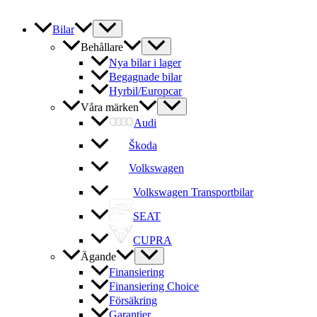
Bilar
Behållare
Nya bilar i lager
Begagnade bilar
Hyrbil/Europcar
Våra märken
Audi
Škoda
Volkswagen
Volkswagen Transportbilar
SEAT
CUPRA
Ägande
Finansiering
Finansiering Choice
Försäkring
Garantier