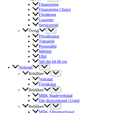
Finansiering
Finansiering Choice
Försäkring
Garantier
Serviceavtal
Övrigt
Privatleasing
Tjänstebil
Personalbil
Miljöbil
Elbil
Sälj din bil till oss
Verkstad
Behållare
Verkstad
Försäkring
Behållare
MBK Skadeverkstad
Din däckverkstad i Umeå
Behållare
MBK Allmänverkstad