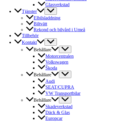
Glasverkstad
Tjänster
Elbilsladdning
Biltvätt
Rekond och bilvård i Umeå
Tillbehör
Kontakt
Behållare
Motorcentralen
Volkswagen
Škoda
Behållare
Audi
SEAT/CUPRA
VW Transportbilar
Behållare
Skadeverkstad
Däck & Glas
Europcar