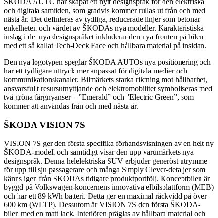
ŠKODA AUTO har skapat ett nytt designspråk för den elektriska
och digitala samtiden, som gradvis kommer rullas ut från och med
nästa år. Det definieras av tydliga, reducerade linjer som betonar
enkelheten och värdet av ŠKODAs nya modeller. Karakteristiska
inslag i det nya designspråket inkluderar den nya fronten på bilen
med ett så kallat Tech-Deck Face och hållbara material på insidan.
Den nya logotypen speglar ŠKODA AUTOs nya positionering och
har ett tydligare uttryck mer anpassat för digitala medier och
kommunikationskanaler. Bilmärkets starka riktning mot hållbarhet,
ansvarsfullt resursutnyttjande och elektromobilitet symboliseras med
två gröna färgnyanser – ”Emerald” och ”Electric Green”, som
kommer att användas från och med nästa år.
ŠKODA VISION 7S
VISION 7S ger den första specifika förhandsvisningen av en helt ny
ŠKODA-modell och samtidigt visar den upp varumärkets nya
designspråk. Denna helelektriska SUV erbjuder generöst utrymme
för upp till sju passagerare och många Simply Clever-detaljer som
känns igen från SKODAs tidigare produktportfölj. Konceptbilen är
byggd på Volkswagen-koncernens innovativa elbilsplattform (MEB)
och har ett 89 kWh batteri. Detta ger en maximal räckvidd på över
600 km (WLTP). Dessutom är VISION 7S den första ŠKODA-
bilen med en matt lack. Interiören präglas av hållbara material och