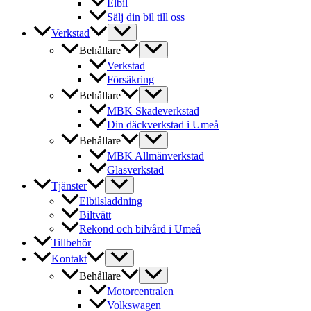
Elbil
Sälj din bil till oss
Verkstad
Behållare
Verkstad
Försäkring
Behållare
MBK Skadeverkstad
Din däckverkstad i Umeå
Behållare
MBK Allmänverkstad
Glasverkstad
Tjänster
Elbilsladdning
Biltvätt
Rekond och bilvård i Umeå
Tillbehör
Kontakt
Behållare
Motorcentralen
Volkswagen