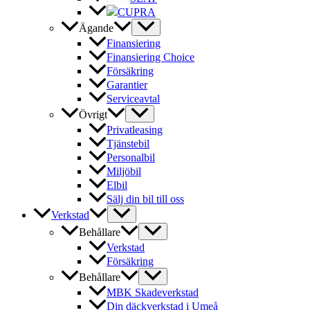
CUPRA
Ägande
Finansiering
Finansiering Choice
Försäkring
Garantier
Serviceavtal
Övrigt
Privatleasing
Tjänstebil
Personalbil
Miljöbil
Elbil
Sälj din bil till oss
Verkstad
Behållare
Verkstad
Försäkring
Behållare
MBK Skadeverkstad
Din däckverkstad i Umeå