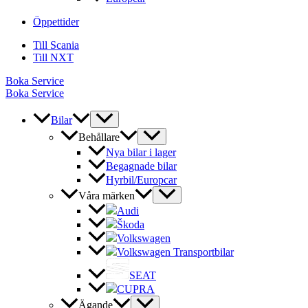
Öppettider
Till Scania
Till NXT
Boka Service
Boka Service
Bilar
Behållare
Nya bilar i lager
Begagnade bilar
Hyrbil/Europcar
Våra märken
Audi
Škoda
Volkswagen
Volkswagen Transportbilar
SEAT
CUPRA
Ägande