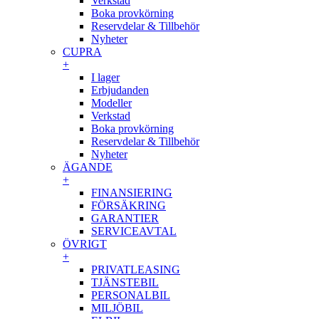
Verkstad
Boka provkörning
Reservdelar & Tillbehör
Nyheter
CUPRA
+
I lager
Erbjudanden
Modeller
Verkstad
Boka provkörning
Reservdelar & Tillbehör
Nyheter
ÄGANDE
+
FINANSIERING
FÖRSÄKRING
GARANTIER
SERVICEAVTAL
ÖVRIGT
+
PRIVATLEASING
TJÄNSTEBIL
PERSONALBIL
MILJÖBIL