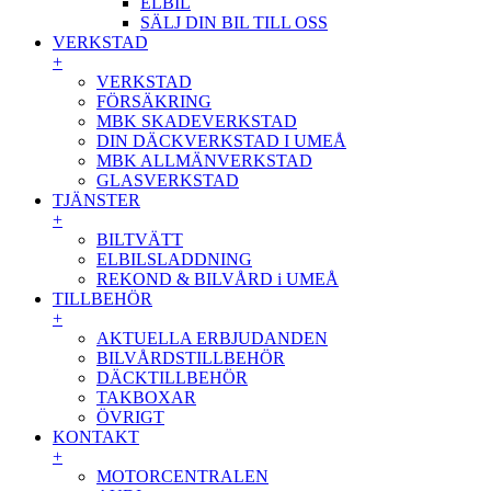
ELBIL
SÄLJ DIN BIL TILL OSS
VERKSTAD
+
VERKSTAD
FÖRSÄKRING
MBK SKADEVERKSTAD
DIN DÄCKVERKSTAD I UMEÅ
MBK ALLMÄNVERKSTAD
GLASVERKSTAD
TJÄNSTER
+
BILTVÄTT
ELBILSLADDNING
REKOND & BILVÅRD i UMEÅ
TILLBEHÖR
+
AKTUELLA ERBJUDANDEN
BILVÅRDSTILLBEHÖR
DÄCKTILLBEHÖR
TAKBOXAR
ÖVRIGT
KONTAKT
+
MOTORCENTRALEN