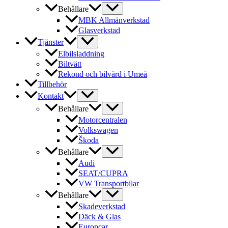
Behållare
MBK Allmänverkstad
Glasverkstad
Tjänster
Elbilsladdning
Biltvätt
Rekond och bilvård i Umeå
Tillbehör
Kontakt
Behållare
Motorcentralen
Volkswagen
Škoda
Behållare
Audi
SEAT/CUPRA
VW Transportbilar
Behållare
Skadeverkstad
Däck & Glas
Europcar