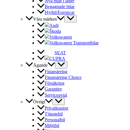
Nya bilar i lager
Begagnade bilar
Hyrbil/Europcar
Våra märken
Audi
Škoda
Volkswagen
Volkswagen Transportbilar
SEAT
CUPRA
Ägande
Finansiering
Finansiering Choice
Försäkring
Garantier
Serviceavtal
Övrigt
Privatleasing
Tjänstebil
Personalbil
Miljöbil