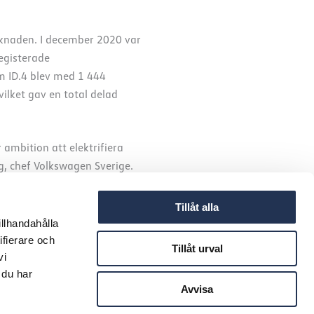
arknaden. I december 2020 var
egisterade
m ID.4 blev med 1 444
ilket gav en total delad
 ambition att elektrifiera
rg, chef Volkswagen Sverige.
nligt statistik från BIL
Tillåt alla
illhandahålla
ifierare och
Tillåt urval
vi
 du har
Avvisa