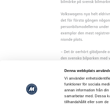
bilmärke på svensk bilmarkna
Volkswagens nya helt eldrivn
det för första gången någons
personbilsmodellerna under 
exemplar den mest registrera
nionde plats.
– Det är oerhört glädjande a
den svenska bilparken med vå
Under april registrerade Vol
Denna webbplats använde
Sweden. Detta gjorde Volksw
Vi använder enhetsidentifie
funktioner för sociala medi
annan information från din
Läs mer
samarbetar med. Dessa kan
tillhandahållit eller som d