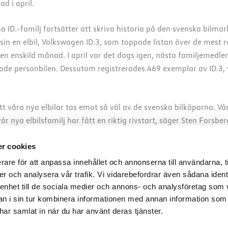
d i april.
a ID.-familj fortsätter att skriva historia på den svenska bilm
in en elbil, Volkswagen ID.3, som toppade listan över de mest r
en enskild månad. I april var det dags igen, nästa familjemedle
de personbilen. Dessutom registrerades 469 exemplar av ID.3, v
tt våra nya elbilar tas emot så väl av de svenska bilköparna. Vår
r nya elbilsfamilj har fått en riktig rivstart, säger Sten Forsbe
kswagen totalt 3 464 nya personbilar på den svenska marknaden e
r cookies
agen till Sverige-etta med en marknadsandel på 15,8 %.
rare för att anpassa innehållet och annonserna till användarna, t
er och analysera vår trafik. Vi vidarebefordrar även sådana ident
 enhet till de sociala medier och annons- och analysföretag som 
 i sin tur kombinera informationen med annan information som
e har samlat in när du har använt deras tjänster.