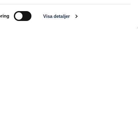
ring
Visa detaljer
igt vår integritetspolicy.
Läs mer här