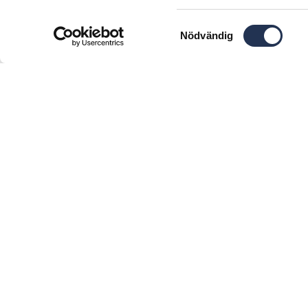
Samtyckesval
Nödvändig
Var först med det
Jag godkänner