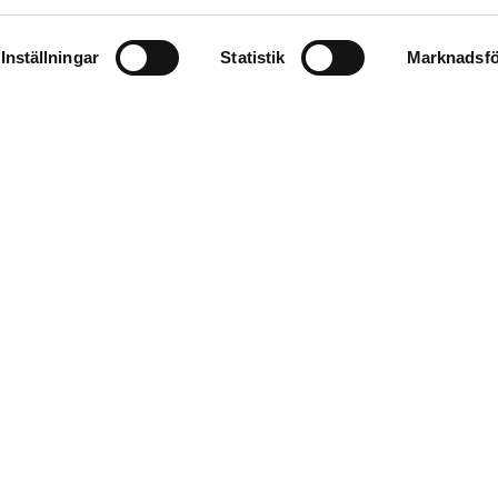
Inställningar
Statistik
Marknadsfö
 senaste.
 att denna webbplats lagrar och bearbetar mina uppgifter enl