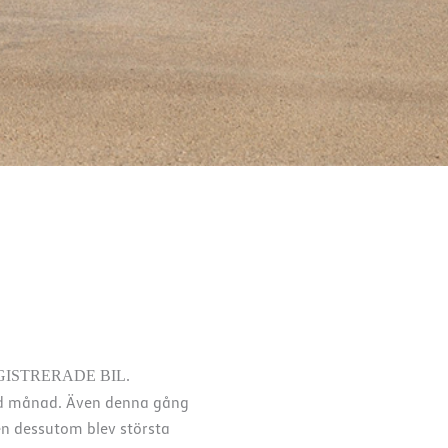
GISTRERADE BIL.
kild månad. Även denna gång
gen dessutom blev största