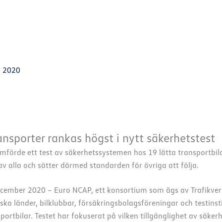
, 2020
nsporter rankas högst i nytt säkerhetstest
förde ett test av säkerhetssystemen hos 19 lätta transportbil
v alla och sätter därmed standarden för övriga att följa.
december 2020 – Euro NCAP, ett konsortium som ägs av Trafikve
ka länder, bilklubbar, försäkringsbolagsföreningar och testinst
nsportbilar. Testet har fokuserat på vilken tillgänglighet av säk