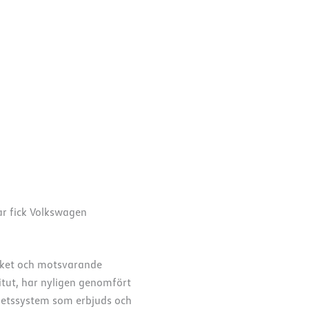
ar fick Volkswagen
rket och motsvarande
itut, har nyligen genomfört
erhetssystem som erbjuds och