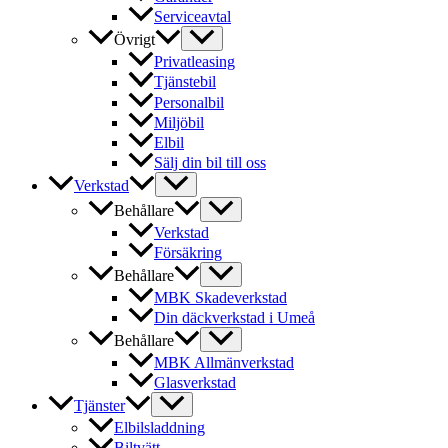
Serviceavtal
Övrigt
Privatleasing
Tjänstebil
Personalbil
Miljöbil
Elbil
Sälj din bil till oss
Verkstad
Behållare
Verkstad
Försäkring
Behållare
MBK Skadeverkstad
Din däckverkstad i Umeå
Behållare
MBK Allmänverkstad
Glasverkstad
Tjänster
Elbilsladdning
Biltvätt