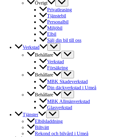
Övrigt
Privatleasing
Tjänstebil
Personalbil
Miljöbil
Elbil
Sälj din bil till oss
Verkstad
Behållare
Verkstad
Försäkring
Behållare
MBK Skadeverkstad
Din däckverkstad i Umeå
Behållare
MBK Allmänverkstad
Glasverkstad
Tjänster
Elbilsladdning
Biltvätt
Rekond och bilvård i Umeå