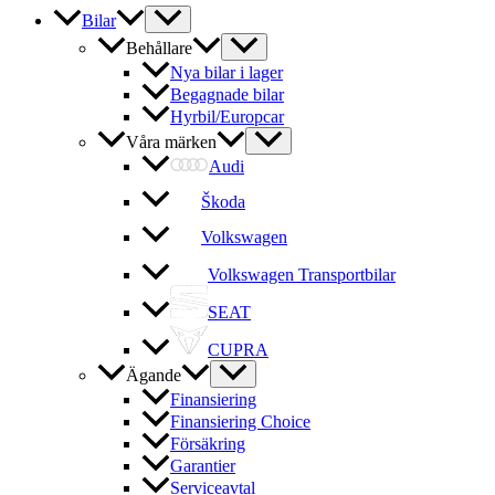
Bilar
Behållare
Nya bilar i lager
Begagnade bilar
Hyrbil/Europcar
Våra märken
Audi
Škoda
Volkswagen
Volkswagen Transportbilar
SEAT
CUPRA
Ägande
Finansiering
Finansiering Choice
Försäkring
Garantier
Serviceavtal