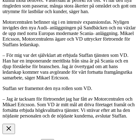
kunna möta behovet. Västerslätt är perfekt för oss. Vi har den nya
ringleden som passerar, många stora åkerier på området och gott om
utrymme för lastbilar och kunder, säger han.
Motorcentralen befinner sig i en intensiv expansionsfas. Nyligen
invigdes den nya Audi- anläggningen på Sandbäcken och nu växlar
de upp med norra Europas modernaste Scania- anläggning. Mikael
Ericsson, Motorcentralens ägare och VD uttrycker förtroende för
Staffans ledarskap.
– För mig var det självklart att erbjuda Staffan tjänsten som VD.
Han har en imponerande meritlista från sina år på Scania och en
djup förståelse för branschen. Jag är övertygad om att hans
ledarskap kommer vara avgörande för vårt fortsatta framgångsrika
samarbete, säger Mikael Ericsson.
Staffan ser framemot den nya rollen som VD.
– Jag är tacksam för förtroendet jag har fått av Motorcentralen och
Mikael Ericsson. Som VD är mitt mål att driva företaget framåt och
fortsätta erbjuda högkvalitativa tjänster. Vi strävar efter att ha den
nöjdaste personalen och de nöjdaste kunderna, avslutar Staffan.