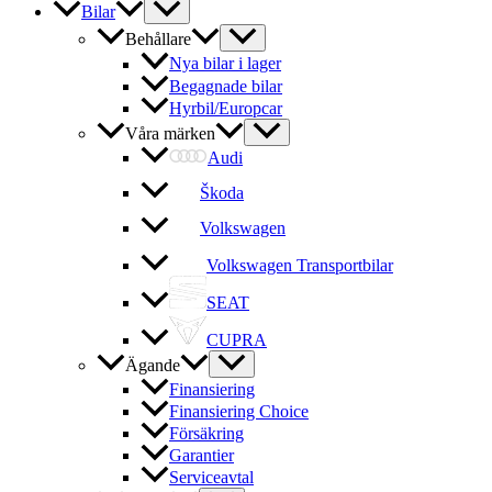
Bilar
Behållare
Nya bilar i lager
Begagnade bilar
Hyrbil/Europcar
Våra märken
Audi
Škoda
Volkswagen
Volkswagen Transportbilar
SEAT
CUPRA
Ägande
Finansiering
Finansiering Choice
Försäkring
Garantier
Serviceavtal