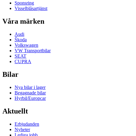
Sponsring
Visselblåsartjänst
Våra märken
Audi
Škoda
Volkswagen
VW Transportbilar
SEAT
CUPRA
Bilar
Nya bilar i lager
Begagnade bilar
Hyrbil/Europcar
Aktuellt
Erbjudanden
Nyheter
Lediga jobb