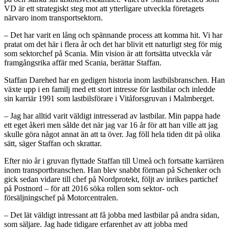
VD är ett strategiskt steg mot att ytterligare utveckla företagets
närvaro inom transportsektorn.
– Det har varit en lång och spännande process att komma hit. Vi har
pratat om det här i flera år och det har blivit ett naturligt steg för mig
som sektorchef på Scania. Min vision är att fortsätta utveckla vår
framgångsrika affär med Scania, berättar Staffan.
Staffan Darehed har en gedigen historia inom lastbilsbranschen. Han
växte upp i en familj med ett stort intresse för lastbilar och inledde
sin karriär 1991 som lastbilsförare i Vitåforsgruvan i Malmberget.
– Jag har alltid varit väldigt intresserad av lastbilar. Min pappa hade
ett eget åkeri men sålde det när jag var 16 år för att han ville att jag
skulle göra något annat än att ta över. Jag föll hela tiden dit på olika
sätt, säger Staffan och skrattar.
Efter nio år i gruvan flyttade Staffan till Umeå och fortsatte karriären
inom transportbranschen. Han blev snabbt förman på Schenker och
gick sedan vidare till chef på Nordprotekt, följt av inrikes partichef
på Postnord – för att 2016 söka rollen som sektor- och
försäljningschef på Motorcentralen.
– Det lät väldigt intressant att få jobba med lastbilar på andra sidan,
som säljare. Jag hade tidigare erfarenhet av att jobba med