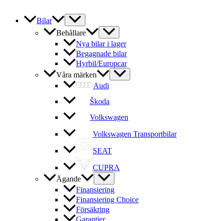
Bilar
Behållare
Nya bilar i lager
Begagnade bilar
Hyrbil/Europcar
Våra märken
Audi
Škoda
Volkswagen
Volkswagen Transportbilar
SEAT
CUPRA
Ägande
Finansiering
Finansiering Choice
Försäkring
Garantier