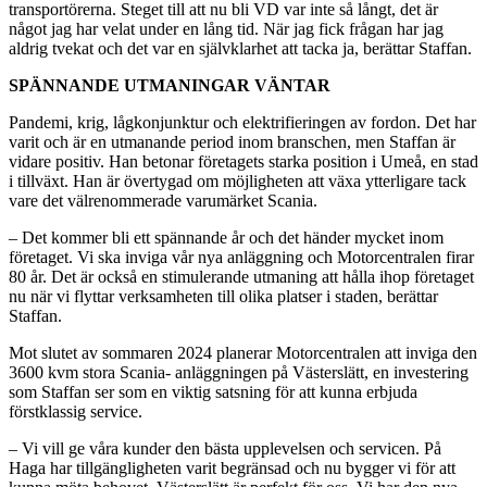
transportörerna. Steget till att nu bli VD var inte så långt, det är
något jag har velat under en lång tid. När jag fick frågan har jag
aldrig tvekat och det var en självklarhet att tacka ja, berättar Staffan.
SPÄNNANDE UTMANINGAR VÄNTAR
Pandemi, krig, lågkonjunktur och elektrifieringen av fordon. Det har
varit och är en utmanande period inom branschen, men Staffan är
vidare positiv. Han betonar företagets starka position i Umeå, en stad
i tillväxt. Han är övertygad om möjligheten att växa ytterligare tack
vare det välrenommerade varumärket Scania.
– Det kommer bli ett spännande år och det händer mycket inom
företaget. Vi ska inviga vår nya anläggning och Motorcentralen firar
80 år. Det är också en stimulerande utmaning att hålla ihop företaget
nu när vi flyttar verksamheten till olika platser i staden, berättar
Staffan.
Mot slutet av sommaren 2024 planerar Motorcentralen att inviga den
3600 kvm stora Scania- anläggningen på Västerslätt, en investering
som Staffan ser som en viktig satsning för att kunna erbjuda
förstklassig service.
– Vi vill ge våra kunder den bästa upplevelsen och servicen. På
Haga har tillgängligheten varit begränsad och nu bygger vi för att