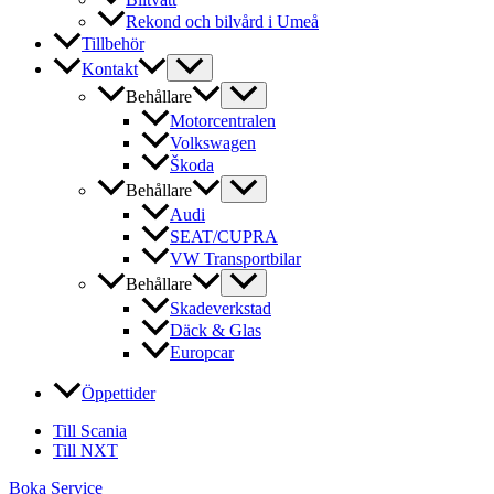
Rekond och bilvård i Umeå
Tillbehör
Kontakt
Behållare
Motorcentralen
Volkswagen
Škoda
Behållare
Audi
SEAT/CUPRA
VW Transportbilar
Behållare
Skadeverkstad
Däck & Glas
Europcar
Öppettider
Till Scania
Till NXT
Boka Service