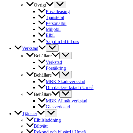
Övrigt
Privatleasing
Tjänstebil
Personalbil
Miljöbil
Elbil
Sälj din bil till oss
Verkstad
Behållare
Verkstad
Försäkring
Behållare
MBK Skadeverkstad
Din däckverkstad i Umeå
Behållare
MBK Allmänverkstad
Glasverkstad
Tjänster
Elbilsladdning
Biltvätt
Rekond och bilvård i Umeå