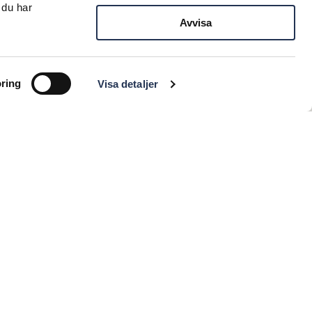
 du har
Avvisa
ring
Visa detaljer
igt vår integritetspolicy.
Läs mer här
KTUELLT
VERKSTAD
rbjudanden
Verkstad
yheter
MBK Skadeverkstad
ediga jobb
MBK Allmänverkstad
Rekond och bilvård