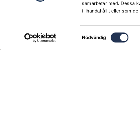
samarbetar med. Dessa kan
Var först med det 
tillhandahållit eller som d
Samtyckesval
Nödvändig
Jag godkänner 
KONTAKT
OM OSS
090 – 15 39 00
Om oss
Kvalitet och miljö
Box 1430
Sponsring
901 24
Visselblåsartjänst
Umeå