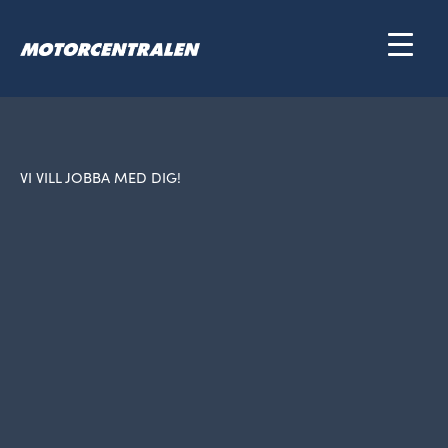
Hoppa
till
innehåll
VI VILL JOBBA MED DIG!