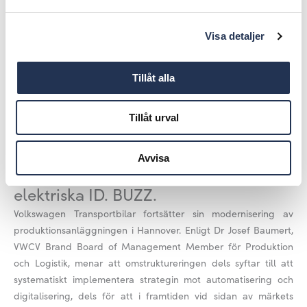
Volkswagen Transportbilar gör sig redo för nyheter
Visa detaljer
Dela på:
Tillåt alla
En stor modernisering av
Tillåt urval
produktionsanläggningen i Hannover
över sommaruppehållet bereder väg
Avvisa
för den nya Multivan och den helt
elektriska ID. BUZZ.
Volkswagen Transportbilar fortsätter sin modernisering av
produktionsanläggningen i Hannover. Enligt Dr Josef Baumert,
VWCV Brand Board of Management Member för Produktion
och Logistik, menar att omstruktureringen dels syftar till att
systematiskt implementera strategin mot automatisering och
digitalisering, dels för att i framtiden vid sidan av märkets