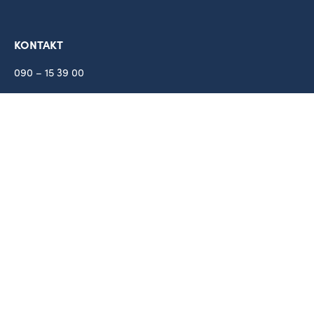
KONTAKT
090 – 15 39 00
Box 1430
901 24
Umeå
OM OSS
Om oss
Kvalitet och miljö
Sponsring
Visselblåsartjänst
VÅRA MÄRKEN