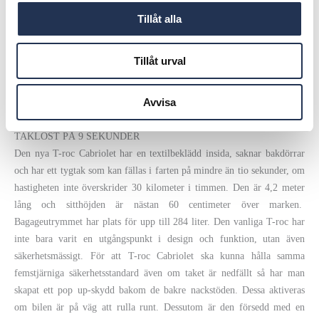
Tillåt alla
I början av 2018 gick Volkswagen ut med
Tillåt urval
planerna på att förvandla T-roc till en
framhjulsdriven cabriolet. Nu är en näst
Avvisa
intill produktionsklar prototyp klar!
TAKLÖST PÅ 9 SEKUNDER
Den nya T-roc Cabriolet har en textilbeklädd insida, saknar bakdörrar
och har ett tygtak som kan fällas i farten på mindre än tio sekunder, om
hastigheten inte överskrider 30 kilometer i timmen. Den är 4,2 meter
lång och sitthöjden är nästan 60 centimeter över marken.
Bagageutrymmet har plats för upp till 284 liter. Den vanliga T-roc har
inte bara varit en utgångspunkt i design och funktion, utan även
säkerhetsmässigt. För att T-roc Cabriolet ska kunna hålla samma
femstjärniga säkerhetsstandard även om taket är nedfällt så har man
skapat ett pop up-skydd bakom de bakre nackstöden. Dessa aktiveras
om bilen är på väg att rulla runt. Dessutom är den försedd med en