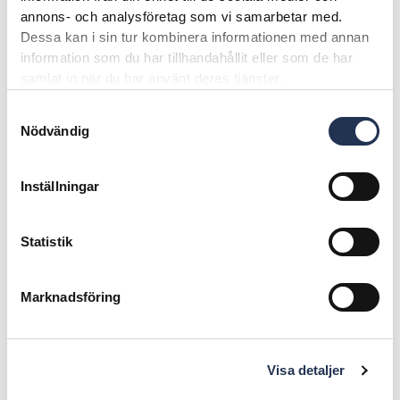
annons- och analysföretag som vi samarbetar med.
Dessa kan i sin tur kombinera informationen med annan
information som du har tillhandahållit eller som de har
samlat in när du har använt deras tjänster.
Samtyckesval
Nödvändig
Inställningar
Statistik
Marknadsföring
Publicerad den
15 augusti, 2019
VW:s första taklösa SUV
Visa detaljer
Dela på: