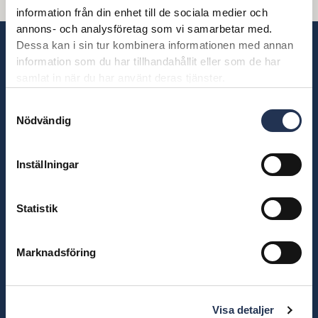
information från din enhet till de sociala medier och
annons- och analysföretag som vi samarbetar med.
Dessa kan i sin tur kombinera informationen med annan
information som du har tillhandahållit eller som de har
KONTAKT
samlat in när du har använt deras tjänster.
090 – 15 39 00
Samtyckesval
Nödvändig
Box 1430
901 24
Umeå
Inställningar
Statistik
OM OSS
Om oss
Marknadsföring
Kvalitet och miljö
Sponsring
Visselblåsartjänst
Visa detaljer