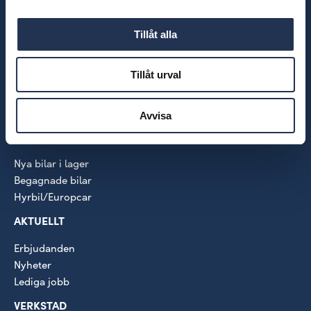
VÅRA MÄRKEN
Audi
Tillåt alla
Škoda
Volkswagen
Tillåt urval
VW Transportbilar
SEAT
CUPRA
Avvisa
BILAR
Nya bilar i lager
Begagnade bilar
Hyrbil/Europcar
AKTUELLT
Erbjudanden
Nyheter
Lediga jobb
VERKSTAD