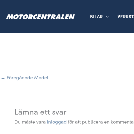
Hoppa
till
BILAR
VERKS
innehåll
←
Föregående Modell
Lämna ett svar
Du måste vara
inloggad
för att publicera en kommenta