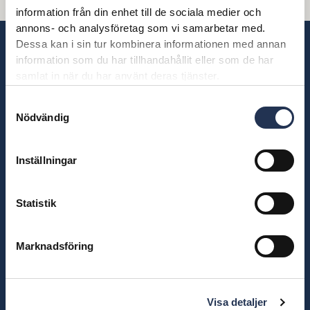
information från din enhet till de sociala medier och
annons- och analysföretag som vi samarbetar med.
Dessa kan i sin tur kombinera informationen med annan
information som du har tillhandahållit eller som de har
KONTAKT
samlat in när du har använt deras tjänster.
090 – 15 39 00
Samtyckesval
Nödvändig
Box 1430
901 24
Umeå
Inställningar
Statistik
OM OSS
Om oss
Marknadsföring
Kvalitet och miljö
Sponsring
Visselblåsartjänst
Visa detaljer