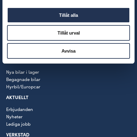
VÅRA MÄRKEN
Audi
Tillåt alla
Škoda
Volkswagen
Tillåt urval
VW Transportbilar
SEAT
CUPRA
Avvisa
BILAR
Nya bilar i lager
Begagnade bilar
Hyrbil/Europcar
AKTUELLT
Erbjudanden
Nyheter
Lediga jobb
VERKSTAD